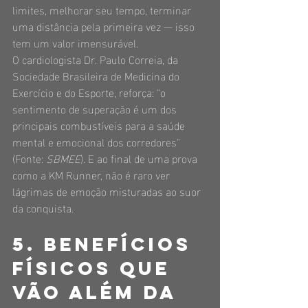
limites, melhorar seu tempo, terminar 
uma distância pela primeira vez — isso 
tem um valor imensurável.
O cardiologista Dr. Paulo Correia, da 
Sociedade Brasileira de Medicina do 
Exercício e do Esporte, reforça: "o 
sentimento de superação é um dos 
principais combustíveis para a saúde 
mental e emocional dos corredores" 
(Fonte: 
SBMEE
). E ao final de uma prova 
como a KM Runner, não é raro ver 
lágrimas de emoção misturadas ao suor 
da conquista.
5. Benefícios 
físicos que 
vão além da 