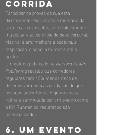
corrida
Participar de provas de rua está 
diretamente relacionado à melhoria da 
saúde cardiovascular, ao fortalecimento 
muscular e ao controle do peso corporal. 
Mas vai além: melhora a postura, a 
respiração, o sono, o humor e até o 
apetite.
Um estudo publicado na 
Harvard Health 
Publishing
 revelou que corredores 
regulares têm 45% menos risco de 
desenvolver doenças cardíacas do que 
pessoas sedentárias. E quando essa 
rotina é estimulada por um evento como 
a KM Runner, os resultados são 
potencializados.
6. Um evento 