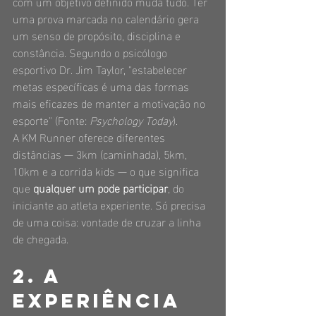
com um objetivo definido muda tudo. Ter 
uma prova marcada no calendário gera 
um senso de propósito, disciplina e 
constância. Segundo o psicólogo 
esportivo Dr. Jim Taylor, "estabelecer 
metas específicas é uma das formas 
mais eficazes de manter a motivação no 
esporte" (Fonte: 
Psychology Today
).
A KM Runner oferece diferentes 
distâncias — 3km (caminhada), 5km, 
10km e a corrida kids — o que significa 
que 
qualquer um pode participar
, do 
iniciante ao atleta experiente. Só precisa 
de uma coisa: vontade de cruzar a linha 
de chegada.
2. A 
experiência 