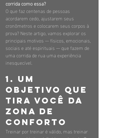
corrida como essa?
O que faz centenas de pessoas 
acordarem cedo, ajustarem seus 
cronômetros e colocarem seus corpos à 
prova? Neste artigo, vamos explorar os 
principais motivos — físicos, emocionais, 
sociais e até espirituais — que fazem de 
uma corrida de rua uma experiência 
inesquecível.
1. Um 
objetivo que 
tira você da 
zona de 
conforto
Treinar por treinar é válido, mas treinar 