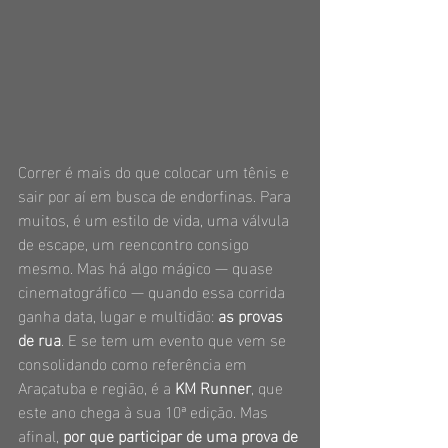
Correr é mais do que colocar um tênis e 
sair por aí em busca de endorfinas. Para 
muitos, é um estilo de vida, uma válvula 
de escape, um reencontro consigo 
mesmo. Mas há algo mágico — quase 
cinematográfico — quando essa corrida 
ganha data, lugar e multidão: 
as provas 
de rua
. E se tem um evento que vem se 
consolidando como referência em 
Araçatuba e região, é a 
KM Runner
, que 
este ano chega à sua 10ª edição. Mas 
afinal, 
por que participar de uma prova de 