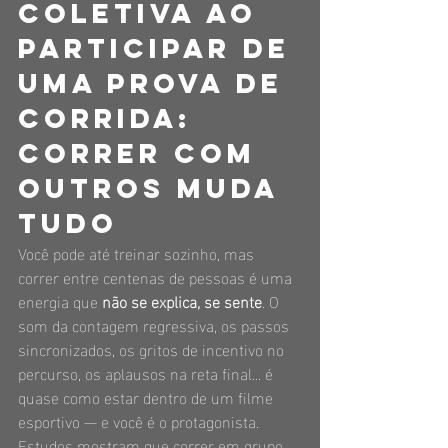
coletiva ao 
participar de 
uma prova de 
corrida: 
correr com 
outros muda 
tudo
Você pode até treinar sozinho, mas 
correr entre centenas de pessoas é uma 
energia que 
não se explica, se sente
. O 
som da contagem regressiva, os passos 
sincronizados, os gritos de incentivo no 
percurso, os aplausos na reta final... é 
quase como estar dentro de um filme 
esportivo — e você é o protagonista.
Estudos mostram que correr em grupo 