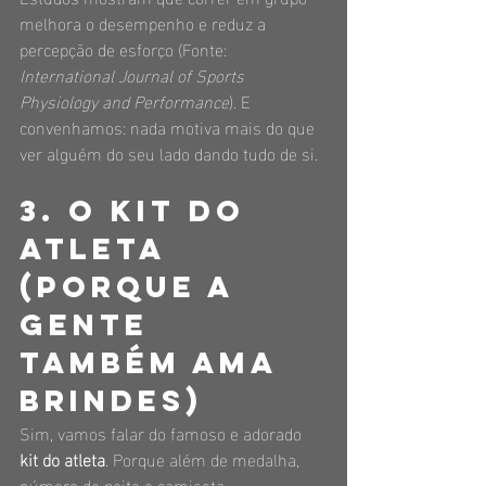
melhora o desempenho e reduz a 
percepção de esforço (Fonte: 
International Journal of Sports 
Physiology and Performance
). E 
convenhamos: nada motiva mais do que 
ver alguém do seu lado dando tudo de si.
3. O kit do 
atleta 
(porque a 
gente 
também ama 
brindes)
Sim, vamos falar do famoso e adorado 
kit do atleta
. Porque além de medalha, 
número de peito e camiseta 