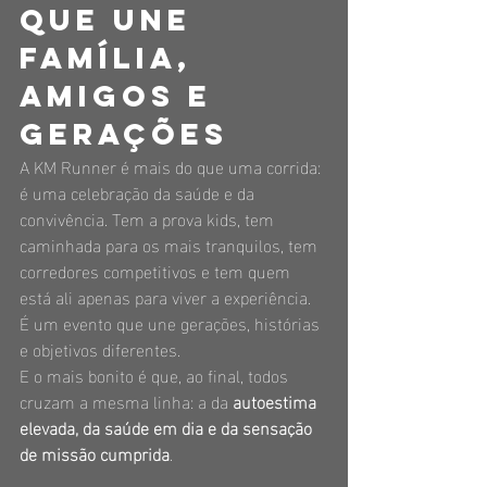
que une 
família, 
amigos e 
gerações
A KM Runner é mais do que uma corrida: 
é uma celebração da saúde e da 
convivência. Tem a prova kids, tem 
caminhada para os mais tranquilos, tem 
corredores competitivos e tem quem 
está ali apenas para viver a experiência. 
É um evento que une gerações, histórias 
e objetivos diferentes.
E o mais bonito é que, ao final, todos 
cruzam a mesma linha: a da 
autoestima 
elevada, da saúde em dia e da sensação 
de missão cumprida
.