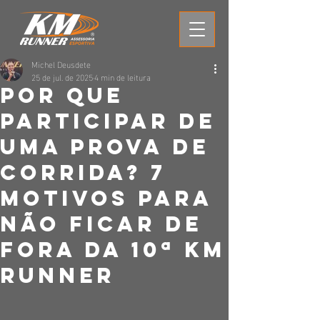
Michel Deusdete
25 de jul. de 2025
4 min de leitura
Por que
Participar de
uma Prova de
Corrida? 7
Motivos para
Não Ficar de
Fora da 10ª KM
Runner