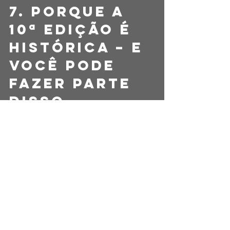
7. Porque a 
10ª edição é 
histórica – e 
você pode 
fazer parte 
disso
Completar 10 edições de uma prova de 
corrida não é pouco. É sinal de que o 
evento conquistou corações, promoveu 
transformações e se firmou como 
referência. E participar dessa edição é 
mais do que correr uma prova: é 
fazer 
parte de uma história viva
, que se 
escreve a cada passo.