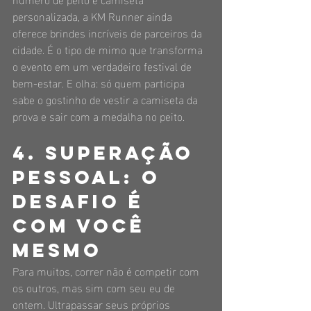
personalizada, a KM Runner ainda 
oferece brindes incríveis de parceiros da 
cidade. É o tipo de mimo que transforma 
o evento em um verdadeiro festival de 
bem-estar. E olha: só quem participa 
sabe o gostinho de vestir a camiseta da 
prova e sair com a medalha no peito.
4. Superação 
pessoal: o 
desafio é 
com você 
mesmo
Para muitos, correr não é competir com 
os outros, mas sim com seu eu de 
ontem. Ultrapassar seus próprios 