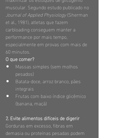
muscular. Segundo estudo publicado no 
Journal of Applied Physiology
 (Sherman 
et al., 1981), atletas que fazem 
carbloading conseguem manter a 
performance por mais tempo, 
especialmente em provas com mais de 
60 minutos.
O que comer?
Massas simples (sem molhos 
pesados)
Batata-doce, arroz branco, pães 
integrais
Frutas com baixo índice glicêmico 
(banana, maçã)
2. Evite alimentos difíceis de digerir
Gorduras em excesso, fibras em 
demasia ou proteínas pesadas podem 