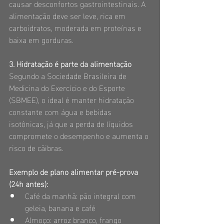
causar desconfortos gastrointestinais. A 
alimentação deve ser leve, rica em 
carboidratos, moderada em proteínas e 
baixa em gorduras.
3. Hidratação é parte da alimentação
Segundo a Sociedade Brasileira de 
Medicina do Exercício e do Esporte 
(SBMEE), o ideal é manter hidratação 
constante com água e bebidas 
isotônicas, já que a perda de líquidos 
compromete o desempenho e aumenta o 
risco de cãibras.
Exemplo de plano alimentar pré-prova 
(24h antes):
Café da manhã: pão integral com 
geleia, banana e café
Almoço: arroz branco, frango 