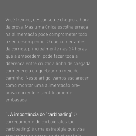
Você treinou, descansou e chegou a hora 
da prova. Mas uma única escolha errada 
na alimentação pode comprometer todo 
o seu desempenho. O que comer antes 
da corrida, principalmente nas 24 horas 
que a antecedem, pode fazer toda a 
diferença entre cruzar a linha de chegada 
com energia ou quebrar no meio do 
caminho. Neste artigo, vamos esclarecer 
como montar uma alimentação pré-
prova eficiente e cientificamente 
embasada.
1. A importância do "carbloading"
 O 
carregamento de carboidratos (ou 
carbloading) é uma estratégia que visa 
maximizar os estoques de glicogênio 