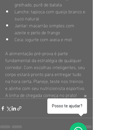
grelhado, purê de batata
Lanche: tapioca com queijo branco e 
suco natural
Jantar: macarrão simples com 
azeite e peito de frango
Ceia: iogurte com aveia e mel
A alimentação pré-prova é parte 
fundamental da estratégia de qualquer 
corredor. Com escolhas inteligentes, seu 
corpo estará pronto para entregar tudo 
na hora certa. Planeje, teste nos treinos 
e alinhe com seu nutricionista esportivo. 
A linha de chegada começa no prato!
Posso te ajudar?