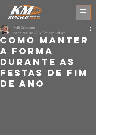
Kelli Deusdete
23 de dez. de 2024
3 min de leitura
Como Manter
a Forma
durante as
festas de fim
de ano