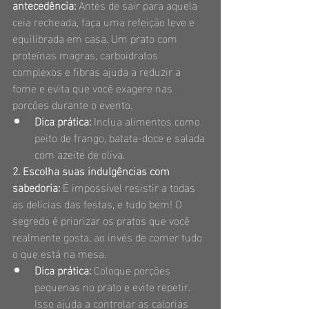
antecedência: 
Antes de sair para aquela 
ceia recheada, faça uma refeição leve e 
equilibrada em casa. Um prato com 
proteínas magras, carboidratos 
complexos e fibras ajuda a reduzir a 
fome e evita que você exagere nas 
porções durante o evento.
Dica prática:
 Inclua alimentos como 
peito de frango, batata-doce e salada 
com azeite de oliva.
2. Escolha suas indulgências com 
sabedoria: 
É impossível resistir a todas 
as delícias das festas, e tudo bem! O 
segredo é priorizar os pratos que você 
realmente gosta, ao invés de comer tudo 
o que está na mesa.
Dica prática:
 Coloque porções 
pequenas no prato e evite repetir. 
Isso ajuda a controlar as calorias 