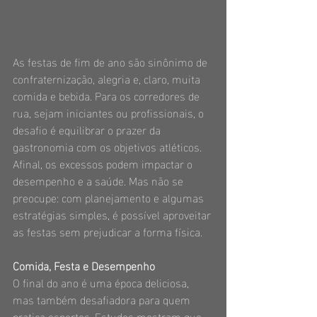
As festas de fim de ano são sinônimo de 
confraternização, alegria e, claro, muita 
comida e bebida. Para os corredores de 
rua, sejam iniciantes ou profissionais, o 
desafio é equilibrar o prazer da 
gastronomia com os objetivos atléticos. 
Afinal, os excessos podem impactar o 
desempenho e a saúde. Mas não se 
preocupe: com planejamento e algumas 
estratégias simples, é possível aproveitar 
as festas sem prejudicar a forma física.
Comida, Festa e Desempenho
O final do ano é uma época deliciosa, 
mas também desafiadora para quem 
pratica esportes. Estudos mostram que, 