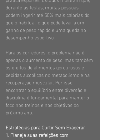
durante as festas, muitas pessoas 
podem ingerir até 50% mais calorias do 
que o habitual, o que pode levar a um 
ganho de peso rápido e uma queda no 
desempenho esportivo.
Para os corredores, o problema não é 
apenas o aumento de peso, mas também 
os efeitos de alimentos gordurosos e 
bebidas alcoólicas no metabolismo e na 
recuperação muscular. Por isso, 
encontrar o equilíbrio entre diversão e 
disciplina é fundamental para manter o 
foco nos treinos e nos objetivos do 
próximo ano.
Estratégias para Curtir Sem Exagerar
1. Planeje suas refeições com 