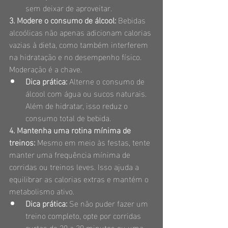
sem deixar de aproveitar.
3. Modere o consumo de álcool: 
Bebidas 
alcoólicas não apenas adicionam calorias 
vazias à dieta, como também interferem 
na hidratação e no desempenho físico. 
Moderação é a chave.
Dica prática:
 Alterne o consumo de 
álcool com água ou sucos naturais. 
Além de hidratar, isso reduz o 
consumo total de bebida.
4. Mantenha uma rotina mínima de 
treinos: 
Mesmo em meio às festas, tente 
manter uma frequência mínima de 
corridas ou treinos leves. Isso ajuda a 
equilibrar as calorias extras e mantém o 
metabolismo ativo.
Dica prática:
 Se não puder fazer um 
treino completo, opte por corridas 
curtas de 20 a 30 minutos ou uma 