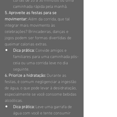
caminhada rápida pela manhã.
5. Aproveite as festas para se 
movimentar: 
Além da corrida, que tal 
integrar mais movimento às 
celebrações? Brincadeiras, danças e 
jogos podem ser formas divertidas de 
queimar calorias extras.
Dica prática:
 Convide amigos e 
familiares para uma caminhada pós-
ceia ou uma corrida leve no dia 
seguinte.
6. Priorize a hidratação: 
Durante as 
festas, é comum negligenciar a ingestão 
de água, o que pode levar à desidratação, 
especialmente se você consome bebidas 
alcoólicas.
Dica prática:
 Leve uma garrafa de 
água com você e tente consumir 