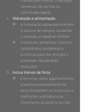
semanais de corrida ou 
caminhada rápida.
Hidratação e alimentação
A hidratação adequada mantém 
o volume de sangue, ajudando 
o coração a trabalhar melhor.
Invista em alimentos ricos em 
carboidratos complexos e 
proteínas para dar energia e 
promover recuperação 
muscular.
Inclua treinos de força
Exercícios como agachamentos, 
prancha e levantamento de 
peso fortalecem os músculos e 
melhoram a eficiência do 
movimento durante a corrida.