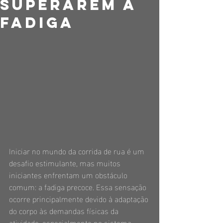
Superarem a
Fadiga
Iniciar no mundo da corrida de rua é um 
desafio estimulante, mas muitos 
iniciantes enfrentam um obstáculo 
comum: a fadiga precoce. Essa sensação 
ocorre principalmente devido à adaptação 
do corpo às demandas físicas da 
atividade, especialmente no sistema 