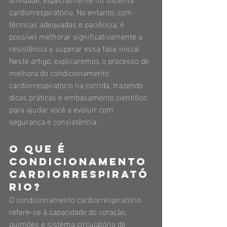
cardiorrespiratório. No entanto, com 
técnicas adequadas e paciência, é 
possível melhorar significativamente a 
resistência e superar essa fase inicial. 
Neste artigo, explicaremos o processo de 
melhora do condicionamento 
cardiorrespiratório na corrida, trazendo 
dicas práticas e embasamento científico 
para ajudar você a evoluir com 
segurança e consistência.
O que é 
condicionamento 
cardiorrespirató
rio?
O condicionamento cardiorrespiratório 
refere-se à capacidade do coração, 
pulmões e sistema circulatório de 