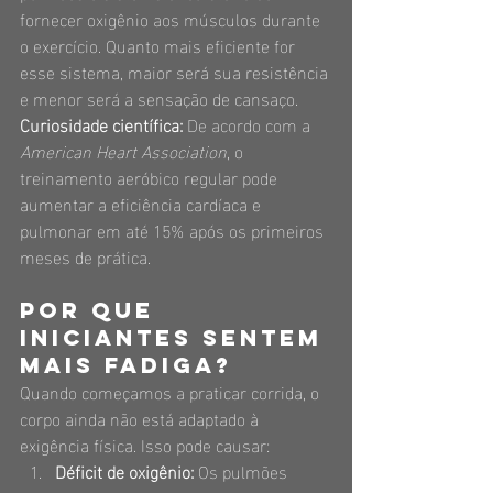
fornecer oxigênio aos músculos durante 
o exercício. Quanto mais eficiente for 
esse sistema, maior será sua resistência 
e menor será a sensação de cansaço.
Curiosidade científica:
 De acordo com a 
American Heart Association
, o 
treinamento aeróbico regular pode 
aumentar a eficiência cardíaca e 
pulmonar em até 15% após os primeiros 
meses de prática.
Por que 
iniciantes sentem 
mais fadiga?
Quando começamos a praticar corrida, o 
corpo ainda não está adaptado à 
exigência física. Isso pode causar:
Déficit de oxigênio:
 Os pulmões 