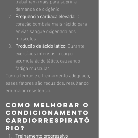
trabalham mais para suprir a 
demanda de oxigênio.
Frequência cardíaca elevada:
 O 
coração bombeia mais rápido para 
enviar sangue oxigenado aos 
músculos.
Produção de ácido lático:
 Durante 
exercícios intensos, o corpo 
acumula ácido lático, causando 
fadiga muscular.
Com o tempo e o treinamento adequado, 
esses fatores são reduzidos, resultando 
em maior resistência.
Como melhorar o 
condicionamento 
cardiorrespirató
rio?
Treinamento progressivo