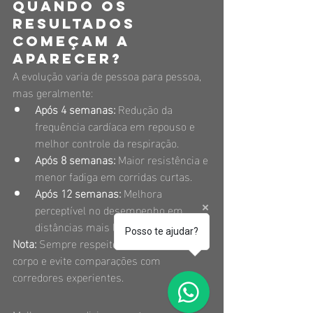
Quando os 
resultados 
começam a 
aparecer?
A evolução varia de pessoa para pessoa, 
mas geralmente:
Após 4 semanas:
 Redução da 
frequência cardíaca em repouso e 
melhor controle da respiração.
Após 8 semanas:
 Maior resistência e 
menor fadiga em corridas curtas.
Após 12 semanas:
 Melhora 
perceptível no desempenho em 
distâncias mais longas.
Posso te ajudar?
Nota:
 Sempre respeite o ritmo do seu 
corpo e evite comparações com 
corredores experientes.