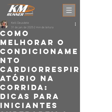
Kelli Deusdete
31 de jan. de 2025
2 min de leitura
Como
Melhorar o
Condicioname
nto
Cardiorrespir
atório na
corrida:
Dicas para
Iniciantes