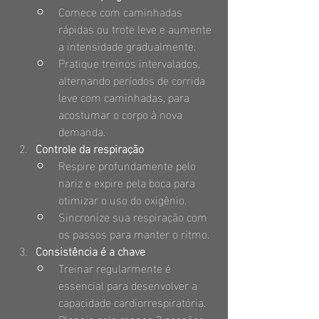
Comece com caminhadas 
rápidas ou trote leve e aumente 
a intensidade gradualmente.
Pratique treinos intervalados, 
alternando períodos de corrida 
leve com caminhadas, para 
acostumar o corpo à nova 
demanda.
Controle da respiração
Respire profundamente pelo 
nariz e expire pela boca para 
otimizar o uso do oxigênio.
Sincronize sua respiração com 
os passos para manter o ritmo.
Consistência é a chave
Treinar regularmente é 
essencial para desenvolver a 
capacidade cardiorrespiratória. 
Planeje pelo menos 3 sessões 