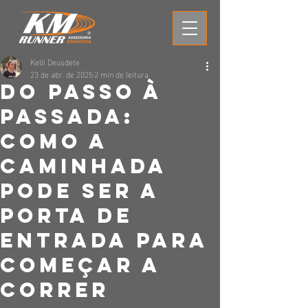
Kelli Deusdete
23 de abr. de 2025
2 min de leitura
Do Passo à
Passada:
Como a
Caminhada
Pode Ser a
Porta de
Entrada para
começar a
correr