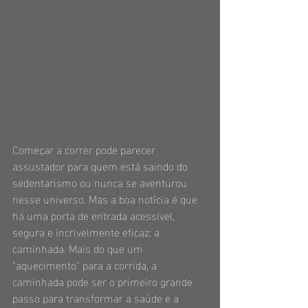
Começar a correr pode parecer 
assustador para quem está saindo do 
sedentarismo ou nunca se aventurou 
nesse universo. Mas a boa notícia é que 
há uma porta de entrada acessível, 
segura e incrivelmente eficaz: a 
caminhada. Mais do que um 
"aquecimento" para a corrida, a 
caminhada pode ser o primeiro grande 
passo para transformar a saúde e a 