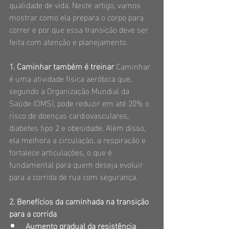
qualidade de vida. Neste artigo, vamos 
mostrar como ela prepara o corpo para 
correr e por que essa transição deve ser 
feita com atenção e planejamento.
1. Caminhar também é treinar
 Caminhar 
é uma atividade física aeróbica que, 
segundo a Organização Mundial da 
Saúde (OMS), pode reduzir em até 20% o 
risco de doenças cardiovasculares, 
diabetes tipo 2 e obesidade. Além disso, 
ela melhora a circulação, a respiração e 
fortalece articulações, o que é 
fundamental para quem deseja evoluir 
para a corrida de rua com segurança.
2. Benefícios da caminhada na transição 
para a corrida
Aumento gradual da resistência 