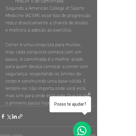
reduzir o de caminhada
Segundo a American College of Sports 
Medicine (ACSM), esse tipo de progressão 
reduz drasticamente a chance de lesões 
e melhora a adesão ao exercício.
Correr é uma conquista para muitos, 
mas cada conquista começa com um 
passo. A caminhada é o melhor aliado 
para quem deseja começar a correr com 
segurança, respeitando os limites do 
corpo e construindo uma base sólida. E 
lembre-se: não importa onde você está, 
mas sim para onde está indo. Que tal dar 
o primeiro passo hoje?
Posso te ajudar?