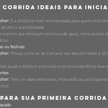
 corrida ideais para inici
lher:
 É a distância mais recomendada para quem está co
 desafio e acessibilidade.
 eventos que ofereçam estrutura de apoio, como postos d
icas.
as ou festivas
lher:
 Provas como as de Carnaval são descontraídas e atr
rsão ajuda a diminuir a pressão e torna a experiência leve e
entes
lher:
 Têm um apelo emocional, motivando os participantes
rtivo.
para sua primeira corrida
equado