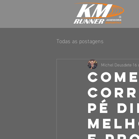
Todas as postagens
Michel Deusdete
16 
Come
corr
Pé Di
Melh
e Pr