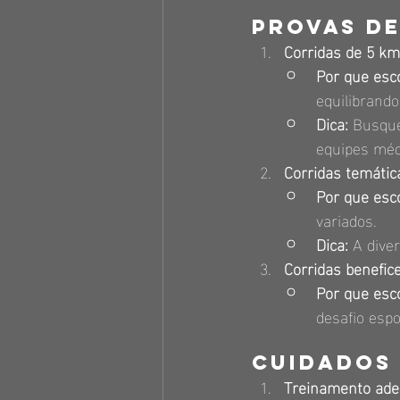
Provas de
Corridas de 5 km
Por que esco
equilibrando
Dica:
 Busque
equipes méd
Corridas temátic
Por que esco
variados.
Dica:
 A dive
Corridas benefic
Por que esco
desafio espo
Cuidados 
Treinamento ad