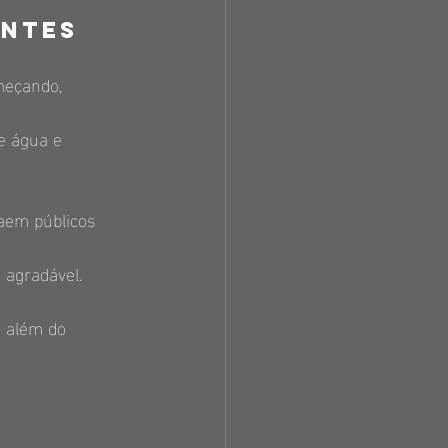
antes
meçando, 
e água e 
aem públicos 
 agradável.
 além do 