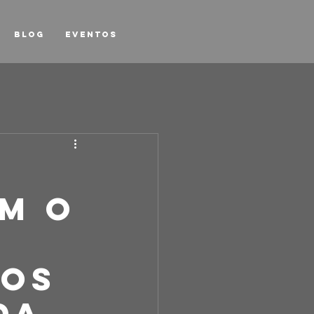
Blog
Eventos
om o
sos
da