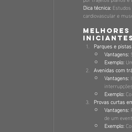
Dica técnica:
 Estudos
cardiovascular e musc
Melhores 
iniciante
Parques e pistas
Vantagens:
 
Exemplo:
 Um
Avenidas com trá
Vantagens:
 
interrupções
Exemplo:
 Co
Provas curtas em
Vantagens:
 
de um evento
Exemplo:
 Co