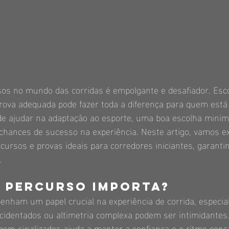
sos no mundo das corridas é empolgante e desafiador. Esco
prova adequada pode fazer toda a diferença para quem est
de ajudar na adaptação ao esporte, uma boa escolha minimi
chances de sucesso na experiência. Neste artigo, vamos ex
cursos e provas ideais para corredores iniciantes, garanti
.
 percurso importa?
nham um papel crucial na experiência de corrida, especia
acidentados ou altimetria complexa podem ser intimidantes.
 bem sinalizados ajuda a manter a confiança e o ritmo cons