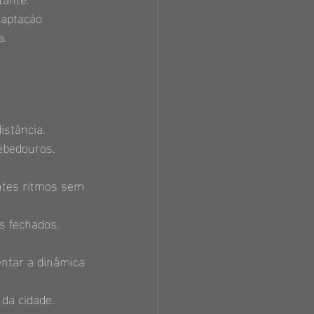
aptação 
a.
istância.
ebedouros.
ntes ritmos sem 
s fechados.
entar a dinâmica 
 da cidade.