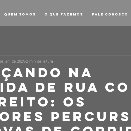
QUEM SOMOS
O QUE FAZEMOS
FALE CONOSCO
de jan. de 2025
2 min de leitura
çando na
ida de rua c
reito: Os
ores Percur
ovas de Corri