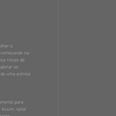
lher o 
á começando na 
za riscos de 
plorar os 
ndo uma estreia 
lmente para 
 Assim, optar 
tante.