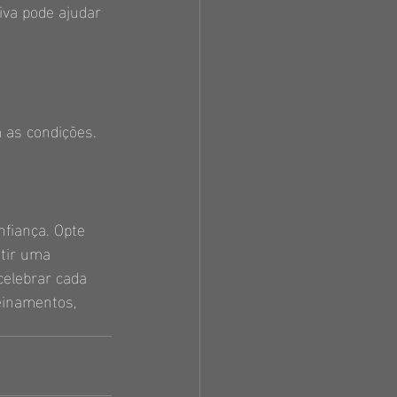
iva pode ajudar 
m as condições.
fiança. Opte 
tir uma 
celebrar cada 
einamentos, 