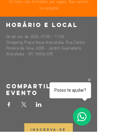
Os lotes são limitados por vagas. Nos vemos
na largada!
Horário e local
06 de set. de 2026, 07:00 – 11:00
Shopping Praça Nova Araçatuba, Rua Carlos
Pereira da Silva, 6000 - Jardim Guanabara,
Araçatuba - SP, 16026-035
Compartilhe esse
Posso te ajudar?
evento
INSCREVA-SE