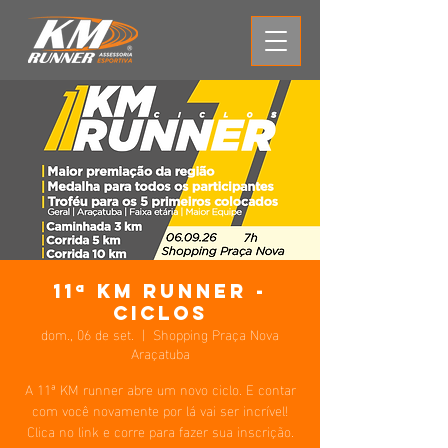
11ª KM Runner -
Ciclos
dom., 06 de set.
  |  
Shopping Praça Nova
Araçatuba
A 11ª KM runner abre um novo ciclo. E contar
com você novamente por lá vai ser incrível!
Clica no link e corre para fazer sua inscrição.