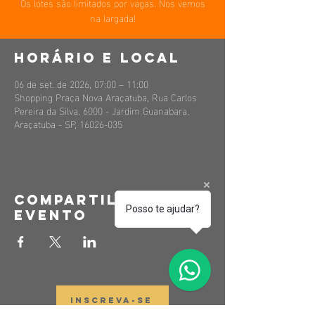
Os lotes são limitados por vagas. Nos vemos
na largada!
Horário e local
06 de set. de 2026, 07:00 – 11:00
Shopping Praça Nova Araçatuba, Rua Carlos
Pereira da Silva, 6000 - Jardim Guanabara,
Araçatuba - SP, 16026-035
Compartilhe esse
Posso te ajudar?
evento
INSCREVA-SE