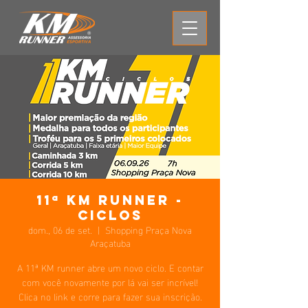
11ª KM Runner -
Ciclos
dom., 06 de set.
  |  
Shopping Praça Nova
Araçatuba
A 11ª KM runner abre um novo ciclo. E contar
com você novamente por lá vai ser incrível!
Clica no link e corre para fazer sua inscrição.